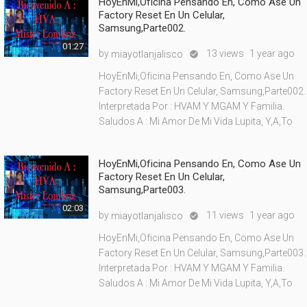
HoyEnMi,Oficina Pensando En, Como Ase Un
Factory Reset En Un Celular,
Samsung,Parte002.
01:27
by
13 views
1 year ago
miayotlanjalisco

HoyEnMi,Oficina Pensando En, Como Ase Un
Factory Reset En Un Celular, Samsung,Parte002.
Interpretada Por : HVAM Y MGAM Y Familia.
Saludos A : Mi Amor De Mi Vida Lupita, Y,A,To
HoyEnMi,Oficina Pensando En, Como Ase Un
Factory Reset En Un Celular,
Samsung,Parte003.
02:03
by
11 views
1 year ago
miayotlanjalisco

HoyEnMi,Oficina Pensando En, Como Ase Un
Factory Reset En Un Celular, Samsung,Parte003.
Interpretada Por : HVAM Y MGAM Y Familia.
Saludos A : Mi Amor De Mi Vida Lupita, Y,A,To