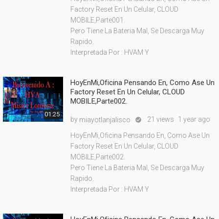
Factory Reset En Un Celular, CLOUD
MOBILE,Parte001.
Pero Tiene La Bateria Mal, Se Descarga Muy
Rapido.
Interpretada Por : HVAM Y
HoyEnMi,Oficina Pensando En, Como Ase Un
Factory Reset En Un Celular, CLOUD
MOBILE,Parte002.
01:25
by
21 views
1 year ago
miayotlanjalisco

HoyEnMi,Oficina Pensando En, Como Ase Un
Factory Reset En Un Celular, CLOUD
MOBILE,Parte002.
Pero Tiene La Bateria Mal, Se Descarga Muy
Rapido.
Interpretada Por : HVAM Y