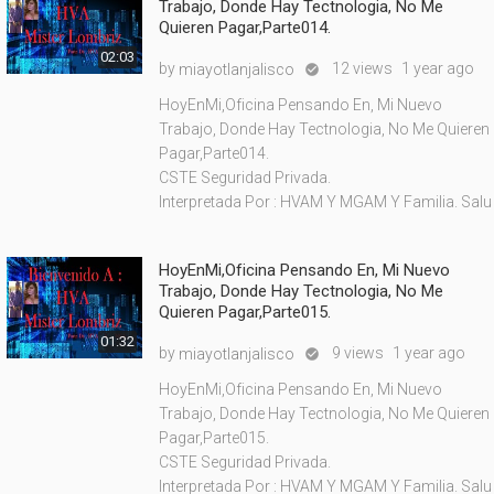
Trabajo, Donde Hay Tectnologia, No Me
Quieren Pagar,Parte014.
02:03
by
12 views
1 year ago
miayotlanjalisco

HoyEnMi,Oficina Pensando En, Mi Nuevo
Trabajo, Donde Hay Tectnologia, No Me Quieren
Pagar,Parte014.
CSTE Seguridad Privada.
Interpretada Por : HVAM Y MGAM Y Familia. Salu
HoyEnMi,Oficina Pensando En, Mi Nuevo
Trabajo, Donde Hay Tectnologia, No Me
Quieren Pagar,Parte015.
01:32
by
9 views
1 year ago
miayotlanjalisco

HoyEnMi,Oficina Pensando En, Mi Nuevo
Trabajo, Donde Hay Tectnologia, No Me Quieren
Pagar,Parte015.
CSTE Seguridad Privada.
Interpretada Por : HVAM Y MGAM Y Familia. Salu