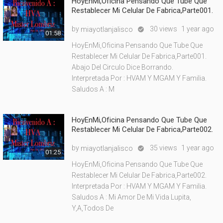
HoyEnMi,Oficina Pensando Que Tube Que
Restablecer Mi Celular De Fabrica,Parte001.
by
30 views
1 year ago
miayotlanjalisco

01:58
HoyEnMi,Oficina Pensando Que Tube Que
Restablecer Mi Celular De Fabrica,Parte001.
Abajo Del Circulo Dice Borrando.
Interpretada Por : HVAM Y MGAM Y Familia.
Saludos A : M
HoyEnMi,Oficina Pensando Que Tube Que
Restablecer Mi Celular De Fabrica,Parte002.
by
35 views
1 year ago
miayotlanjalisco

01:25
HoyEnMi,Oficina Pensando Que Tube Que
Restablecer Mi Celular De Fabrica,Parte002.
Interpretada Por : HVAM Y MGAM Y Familia.
Saludos A : Mi Amor De Mi Vida Lupita,
Y,A,Todos De