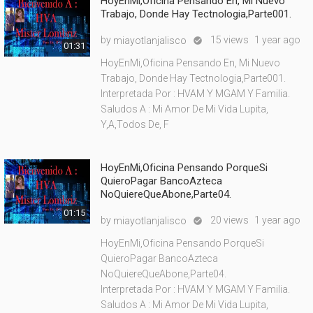
HoyEnMi,Oficina Pensando En, Mi Nuevo
Trabajo, Donde Hay Tectnologia,Parte001.
by
15 views
1 year ago
miayotlanjalisco

01:31
HoyEnMi,Oficina Pensando En, Mi Nuevo
Trabajo, Donde Hay Tectnologia,Parte001.
Interpretada Por : HVAM Y MGAM Y Familia.
Saludos A : Mi Amor De Mi Vida Lupita,
Y,A,Todos De, F
HoyEnMi,Oficina Pensando PorqueSi
QuieroPagar BancoAzteca
NoQuiereQueAbone,Parte04.
01:15
by
20 views
1 year ago
miayotlanjalisco

HoyEnMi,Oficina Pensando PorqueSi
QuieroPagar BancoAzteca
NoQuiereQueAbone,Parte04.
Interpretada Por : HVAM Y MGAM Y Familia.
Saludos A : Mi Amor De Mi Vida Lupita,