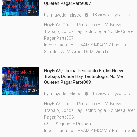
Quieren Pagar,Parte007.
01:57
by
13 views
1 year ago
miayotlanjalisco

HoyEnMi,Oficina Pensando En, Mi Nuevo
Trabajo, Donde Hay Tectnologia, No Me Quieren
Pagar,Parte007.
Interpretada Por : HVAM Y MGAM Y Familia.
Saludos A : Mi Amor De Mi Vida Lu
HoyEnMi,Oficina Pensando En, Mi Nuevo
Trabajo, Donde Hay Tectnologia, No Me
Quieren Pagar,Parte008.
01:37
by
15 views
1 year ago
miayotlanjalisco

HoyEnMi,Oficina Pensando En, Mi Nuevo
Trabajo, Donde Hay Tectnologia, No Me Quieren
Pagar,Parte008.
CSTE Seguridad Privada.
Interpretada Por : HVAM Y MGAM Y Familia. Salu