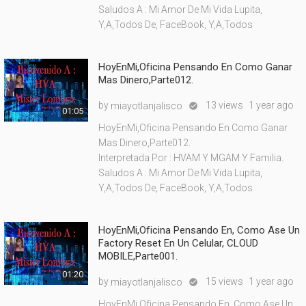
Saludos A : Mi Amor De Mi Vida Lupita,
Y,A,Todos De, FaceBook, Y,A,Todos
HoyEnMi,Oficina Pensando En Como Ganar
Mas Dinero,Parte012.
by
13 views
1 year ago
miayotlanjalisco

01:05
HoyEnMi,Oficina Pensando En Como Ganar
Mas Dinero,Parte012.
Interpretada Por : HVAM Y MGAM Y Familia.
Saludos A : Mi Amor De Mi Vida Lupita,
Y,A,Todos De, FaceBook, Y,A,Todos
HoyEnMi,Oficina Pensando En, Como Ase Un
Factory Reset En Un Celular, CLOUD
MOBILE,Parte001.
01:20
by
15 views
1 year ago
miayotlanjalisco

HoyEnMi,Oficina Pensando En, Como Ase Un