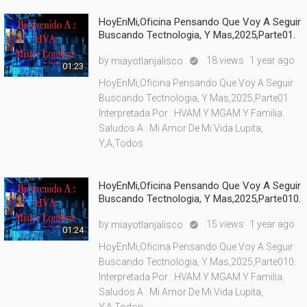
HoyEnMi,Oficina Pensando Que Voy A Seguir
Buscando Tectnologia, Y Mas,2025,Parte01.
by
18 views
1 year ago
miayotlanjalisco

01:23
HoyEnMi,Oficina Pensando Que Voy A Seguir
Buscando Tectnologia, Y Mas,2025,Parte01.
Interpretada Por : HVAM Y MGAM Y Familia.
Saludos A : Mi Amor De Mi Vida Lupita,
Y,A,Todos
HoyEnMi,Oficina Pensando Que Voy A Seguir
Buscando Tectnologia, Y Mas,2025,Parte010.
by
15 views
1 year ago
miayotlanjalisco

01:24
HoyEnMi,Oficina Pensando Que Voy A Seguir
Buscando Tectnologia, Y Mas,2025,Parte010.
Interpretada Por : HVAM Y MGAM Y Familia.
Saludos A : Mi Amor De Mi Vida Lupita,