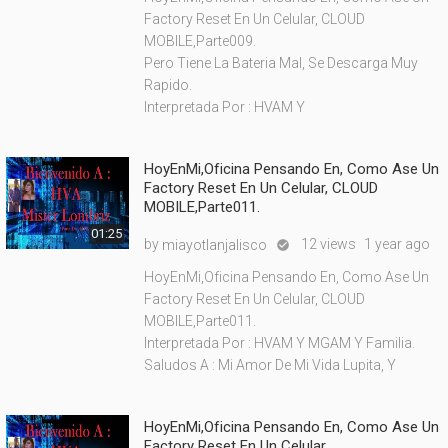
Factory Reset En Un Celular, CLOUD
MOBILE,Parte009.
Pero Tiene La Bateria Mal, Se Descarga Muy
Rapido.
Interpretada Por : HVAM Y
HoyEnMi,Oficina Pensando En, Como Ase Un
Factory Reset En Un Celular, CLOUD
MOBILE,Parte011.
01:25
by
12 views
1 year ago
miayotlanjalisco

HoyEnMi,Oficina Pensando En, Como Ase Un
Factory Reset En Un Celular, CLOUD
MOBILE,Parte011.
Interpretada Por : HVAM Y MGAM Y Familia.
Saludos A : Mi Amor De Mi Vida Lupita, Y
HoyEnMi,Oficina Pensando En, Como Ase Un
Factory Reset En Un Celular,