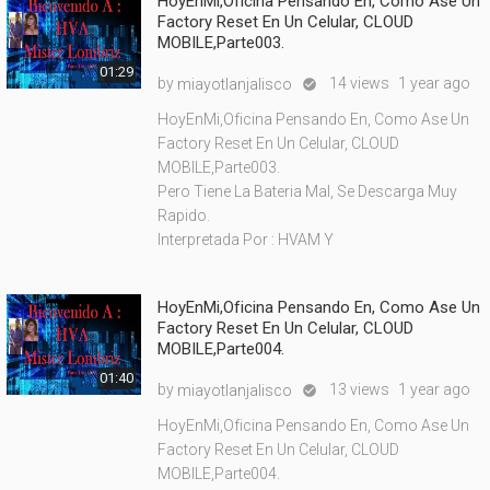
HoyEnMi,Oficina Pensando En, Como Ase Un
Factory Reset En Un Celular, CLOUD
MOBILE,Parte003.
01:29
by
14 views
1 year ago
miayotlanjalisco

HoyEnMi,Oficina Pensando En, Como Ase Un
Factory Reset En Un Celular, CLOUD
MOBILE,Parte003.
Pero Tiene La Bateria Mal, Se Descarga Muy
Rapido.
Interpretada Por : HVAM Y
HoyEnMi,Oficina Pensando En, Como Ase Un
Factory Reset En Un Celular, CLOUD
MOBILE,Parte004.
01:40
by
13 views
1 year ago
miayotlanjalisco

HoyEnMi,Oficina Pensando En, Como Ase Un
Factory Reset En Un Celular, CLOUD
MOBILE,Parte004.