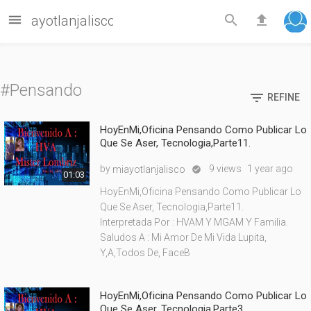



ayotlanjalisco
#Pensando

REFINE
HoyEnMi,Oficina Pensando Como Publicar Lo
Que Se Aser, Tecnologia,Parte11.
by
9 views
1 year ago
miayotlanjalisco

01:03
HoyEnMi,Oficina Pensando Como Publicar Lo
Que Se Aser, Tecnologia,Parte11.
Interpretada Por : HVAM Y MGAM Y Familia.
Saludos A : Mi Amor De Mi Vida Lupita,
Y,A,Todos De, FaceB
HoyEnMi,Oficina Pensando Como Publicar Lo
Que Se Aser, Tecnologia,Parte3.