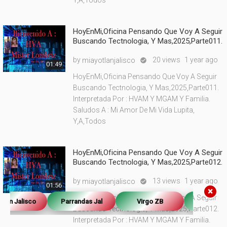
Y,A,Todos
HoyEnMi,Oficina Pensando Que Voy A Seguir
Buscando Tectnologia, Y Mas,2025,Parte011.
by
20 views
1 year ago
miayotlanjalisco

01:49
HoyEnMi,Oficina Pensando Que Voy A Seguir
Buscando Tectnologia, Y Mas,2025,Parte011.
Interpretada Por : HVAM Y MGAM Y Familia.
Saludos A : Mi Amor De Mi Vida Lupita,
Y,A,Todos
HoyEnMi,Oficina Pensando Que Voy A Seguir
Buscando Tectnologia, Y Mas,2025,Parte012.
by
13 views
1 year ago
miayotlanjalisco

01:56
×
HoyEnMi,Oficina Pensando Que Voy A Seguir
Jalisco
Parrandas Jal
Virgo ZB
isabelzarate
Buscando Tectnologia, Y Mas,2025,Parte012.
Interpretada Por : HVAM Y MGAM Y Familia.