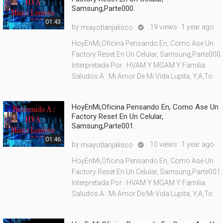
Samsung,Parte000.
01:43
by
19 views
1 year ago
miayotlanjalisco

HoyEnMi,Oficina Pensando En, Como Ase Un
Factory Reset En Un Celular, Samsung,Parte000.
Interpretada Por : HVAM Y MGAM Y Familia.
Saludos A : Mi Amor De Mi Vida Lupita, Y,A,To
HoyEnMi,Oficina Pensando En, Como Ase Un
Factory Reset En Un Celular,
Samsung,Parte001.
01:46
by
10 views
1 year ago
miayotlanjalisco

HoyEnMi,Oficina Pensando En, Como Ase Un
Factory Reset En Un Celular, Samsung,Parte001.
Interpretada Por : HVAM Y MGAM Y Familia.
Saludos A : Mi Amor De Mi Vida Lupita, Y,A,To