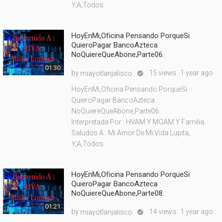
Y,A,Todos
HoyEnMi,Oficina Pensando PorqueSi
QuieroPagar BancoAzteca
NoQuiereQueAbone,Parte06.
01:30
by
15 views
1 year ago
miayotlanjalisco

HoyEnMi,Oficina Pensando PorqueSi
QuieroPagar BancoAzteca
NoQuiereQueAbone,Parte06.
Interpretada Por : HVAM Y MGAM Y Familia.
Saludos A : Mi Amor De Mi Vida Lupita,
Y,A,Todos
HoyEnMi,Oficina Pensando PorqueSi
QuieroPagar BancoAzteca
NoQuiereQueAbone,Parte08.
01:21
by
14 views
1 year ago
miayotlanjalisco
