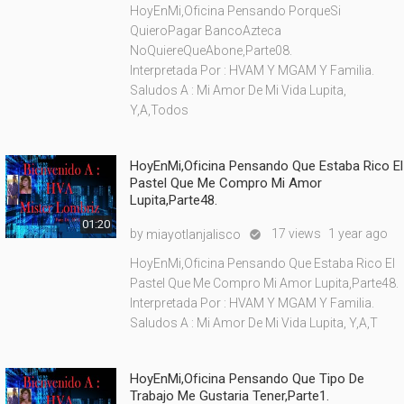
HoyEnMi,Oficina Pensando PorqueSi
QuieroPagar BancoAzteca
NoQuiereQueAbone,Parte08.
Interpretada Por : HVAM Y MGAM Y Familia.
Saludos A : Mi Amor De Mi Vida Lupita,
Y,A,Todos
HoyEnMi,Oficina Pensando Que Estaba Rico El
Pastel Que Me Compro Mi Amor
Lupita,Parte48.
01:20
by
17 views
1 year ago
miayotlanjalisco

HoyEnMi,Oficina Pensando Que Estaba Rico El
Pastel Que Me Compro Mi Amor Lupita,Parte48.
Interpretada Por : HVAM Y MGAM Y Familia.
Saludos A : Mi Amor De Mi Vida Lupita, Y,A,T
HoyEnMi,Oficina Pensando Que Tipo De
Trabajo Me Gustaria Tener,Parte1.