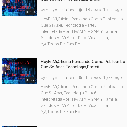
by
18 views
1 year ago
miayotlanjalisco

01:39
HoyEnMi,Oficina Pensando Como Publicar Lo
Que Se Aser, Tecnologia,Parte3.
Interpretada Por : HVAM Y MGAM Y Familia.
Saludos A : Mi Amor De Mi Vida Lupita,
Y,A,Todos De, FaceBo
HoyEnMi,Oficina Pensando Como Publicar Lo
Que Se Aser, Tecnologia,Parte6.
by
11 views
1 year ago
miayotlanjalisco

01:27
HoyEnMi,Oficina Pensando Como Publicar Lo
Que Se Aser, Tecnologia,Parte6.
Interpretada Por : HVAM Y MGAM Y Familia.
Saludos A : Mi Amor De Mi Vida Lupita,
Y,A,Todos De, FaceBo