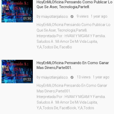
HoyEnMi,Oficina Pensando Como Publicar Lo
Que Se Aser, Tecnologia,Parte8.
by
9 views
1 year ago
miayotlanjalisco

01:30
HoyEnMi,Oficina Pensando Como Publicar Lo
Que Se Aser, Tecnologia,Parte8.
Interpretada Por : HVAM Y MGAM Y Familia.
Saludos A : Mi Amor De Mi Vida Lupita,
Y,A,Todos De, FaceBo
HoyEnMi,Oficina Pensando En Como Ganar
Mas Dinero,Parte001.
by
13 views
1 year ago
miayotlanjalisco

01:22
HoyEnMi,Oficina Pensando En Como Ganar
Mas Dinero,Parte001.
Interpretada Por : HVAM Y MGAM Y Familia.
Saludos A : Mi Amor De Mi Vida Lupita,
Y,A,Todos De, FaceBook, Y,A,Todos