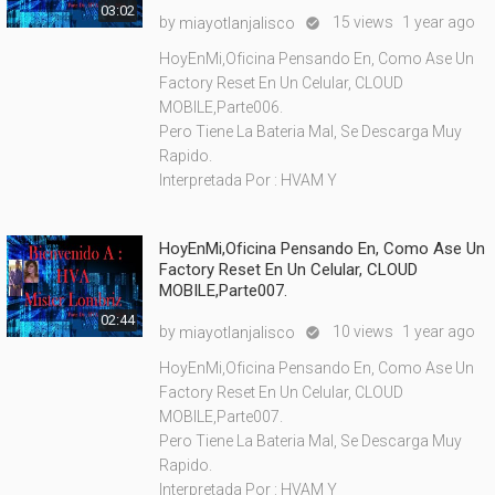
03:02
by
15 views
1 year ago
miayotlanjalisco

HoyEnMi,Oficina Pensando En, Como Ase Un
Factory Reset En Un Celular, CLOUD
MOBILE,Parte006.
Pero Tiene La Bateria Mal, Se Descarga Muy
Rapido.
Interpretada Por : HVAM Y
HoyEnMi,Oficina Pensando En, Como Ase Un
Factory Reset En Un Celular, CLOUD
MOBILE,Parte007.
02:44
by
10 views
1 year ago
miayotlanjalisco

HoyEnMi,Oficina Pensando En, Como Ase Un
Factory Reset En Un Celular, CLOUD
MOBILE,Parte007.
Pero Tiene La Bateria Mal, Se Descarga Muy
Rapido.
Interpretada Por : HVAM Y