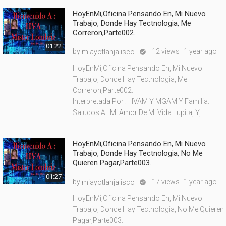
HoyEnMi,Oficina Pensando En, Mi Nuevo
Trabajo, Donde Hay Tectnologia, Me
Correron,Parte002.
01:22
by
12 views
1 year ago
miayotlanjalisco

HoyEnMi,Oficina Pensando En, Mi Nuevo
Trabajo, Donde Hay Tectnologia, Me
Correron,Parte002.
Interpretada Por : HVAM Y MGAM Y Familia.
Saludos A : Mi Amor De Mi Vida Lupita, Y,
HoyEnMi,Oficina Pensando En, Mi Nuevo
Trabajo, Donde Hay Tectnologia, No Me
Quieren Pagar,Parte003.
01:27
by
17 views
1 year ago
miayotlanjalisco

HoyEnMi,Oficina Pensando En, Mi Nuevo
Trabajo, Donde Hay Tectnologia, No Me Quieren
Pagar,Parte003.