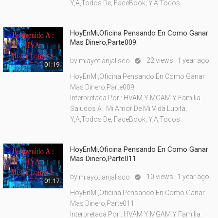
Y,A,Todos De, FaceBook, Y,A,Todos
HoyEnMi,Oficina Pensando En Como Ganar
Mas Dinero,Parte009.
by
22 views
1 year ago
miayotlanjalisco

01:19
HoyEnMi,Oficina Pensando En Como Ganar
Mas Dinero,Parte009.
Interpretada Por : HVAM Y MGAM Y Familia.
Saludos A : Mi Amor De Mi Vida Lupita,
Y,A,Todos De, FaceBook, Y,A,Todos
HoyEnMi,Oficina Pensando En Como Ganar
Mas Dinero,Parte011.
by
10 views
1 year ago
miayotlanjalisco

01:17
HoyEnMi,Oficina Pensando En Como Ganar
Mas Dinero,Parte011.
Interpretada Por : HVAM Y MGAM Y Familia.