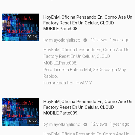
HoyEnMi,Oficina Pensando En, Como Ase Un
Factory Reset En Un Celular, CLOUD
MOBILE,Parte008.
02:14
by
12 views
1 year ago
miayotlanjalisco

HoyEnMi,Oficina Pensando En, Como Ase Un
Factory Reset En Un Celular, CLOUD
MOBILE,Parte008.
Pero Tiene La Bateria Mal, Se Descarga Muy
Rapido.
Interpretada Por : HVAM Y
HoyEnMi,Oficina Pensando En, Como Ase Un
Factory Reset En Un Celular, CLOUD
MOBILE,Parte009.
02:22
by
12 views
1 year ago
miayotlanjalisco

HoyEnMi,Oficina Pensando En, Como Ase Un