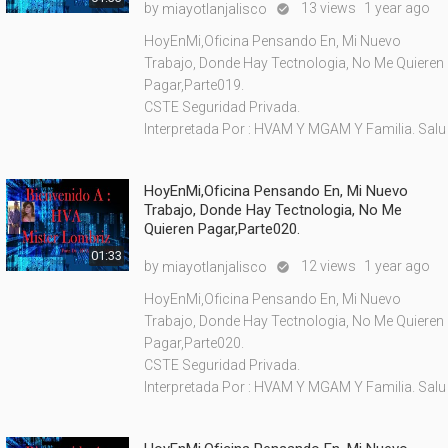
by
13 views
1 year ago
miayotlanjalisco

HoyEnMi,Oficina Pensando En, Mi Nuevo
Trabajo, Donde Hay Tectnologia, No Me Quieren
Pagar,Parte019.
CSTE Seguridad Privada.
Interpretada Por : HVAM Y MGAM Y Familia. Salu
HoyEnMi,Oficina Pensando En, Mi Nuevo
Trabajo, Donde Hay Tectnologia, No Me
Quieren Pagar,Parte020.
01:33
by
12 views
1 year ago
miayotlanjalisco

HoyEnMi,Oficina Pensando En, Mi Nuevo
Trabajo, Donde Hay Tectnologia, No Me Quieren
Pagar,Parte020.
CSTE Seguridad Privada.
Interpretada Por : HVAM Y MGAM Y Familia. Salu